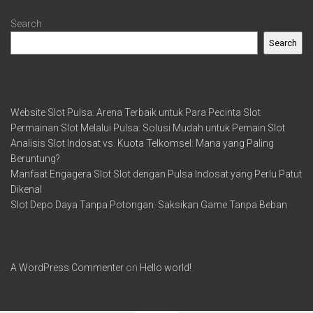
Search
Search
Recent Posts
Website Slot Pulsa: Arena Terbaik untuk Para Pecinta Slot
Permainan Slot Melalui Pulsa: Solusi Mudah untuk Pemain Slot
Analisis Slot Indosat vs. Kuota Telkomsel: Mana yang Paling
Beruntung?
Manfaat Engagera Slot Slot dengan Pulsa Indosat yang Perlu Patut
Dikenal
Slot Depo Daya Tanpa Potongan: Saksikan Game Tanpa Beban
Recent Comments
A WordPress Commenter
on
Hello world!