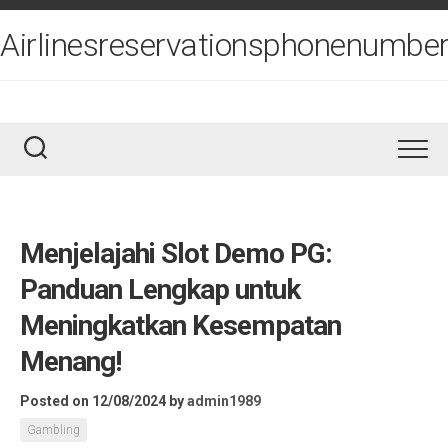
Skip
to
Airlinesreservationsphonenumber
content
Menjelajahi Slot Demo PG:
Panduan Lengkap untuk
Meningkatkan Kesempatan
Menang!
Posted on 12/08/2024
by
admin1989
Gambling